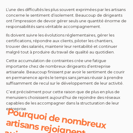
L’une des difficultés les plus souvent exprimées par les artisans
concerne le sentiment d’isolement. Beaucoup de dirigeants
ont l’impression de devoir gérer seuls une quantité énorme de
responsabilités sans véritable accompagnement.
Ils doivent suivre les évolutions réglementaires, gérer les
certifications, répondre aux clients, piloter les chantiers,
trouver des salariés, maintenir leur rentabilité et continuer
malgré tout à produire du travail de qualité au quotidien.
Cette accumulation de contraintes crée une fatigue
importante chez de nombreux dirigeants d’entreprise
artisanale. Beaucoup finissent par avoir le sentiment de courir
en permanence après le temps sans jamais réussir à prendre
suffisamment de recul sur le développement de leur activité.
C’est précisément pour cette raison que de plus en plus de
menuisiers choisissent aujourd’hui de rejoindre des réseaux
capables de les accompagner dans la structuration de leur
P
o
u
rq
u
o
i d
e
n
o
m
re
u
x
rtis
a
n
s
re
jo
ig
n
e
n
u
jo
u
rd
’h
u
i le
G
ro
u
p
e
C
o
rs
entreprise.
b
a