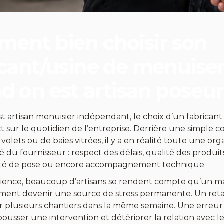
ent bien choisir son
icant/usine de menuiser
d on est artisan poseur
t artisan menuisier indépendant, le choix d’un fabrican
ct sur le quotidien de l’entreprise. Derrière une simpl
 volets ou de baies vitrées, il y a en réalité toute une or
ité du fournisseur : respect des délais, qualité des produit
cité de pose ou encore accompagnement technique.
rience, beaucoup d’artisans se rendent compte qu’un ma
ment devenir une source de stress permanente. Un retar
r plusieurs chantiers dans la même semaine. Une erreur 
pousser une intervention et détériorer la relation avec l