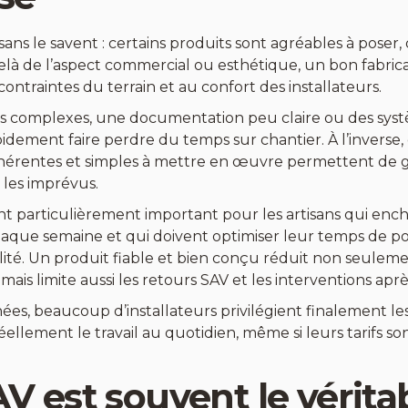
isans le savent : certains produits sont agréables à pose
elà de l’aspect commercial ou esthétique, un bon fabri
ontraintes du terrain et au confort des installateurs.
s complexes, une documentation peu claire ou des sys
idement faire perdre du temps sur chantier. À l’inverse
hérentes et simples à mettre en œuvre permettent de g
r les imprévus.
nt particulièrement important pour les artisans qui enc
haque semaine et qui doivent optimiser leur temps de p
lité. Un produit fiable et bien conçu réduit non seulemen
mais limite aussi les retours SAV et les interventions aprè
ées, beaucoup d’installateurs privilégient finalement les
réellement le travail au quotidien, même si leurs tarifs 
V est souvent le vérita