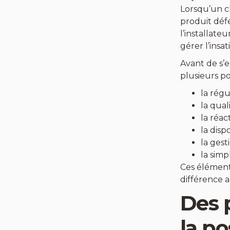
Lorsqu’un c
produit défe
l’installate
gérer l’insat
Avant de s’e
plusieurs po
la régu
la qual
la réac
la disp
la gest
la simp
Ces élément
différence a
Des p
la p