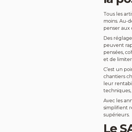
Tous les art
moins. Au-d
penser aux c
Des réglage
peuvent rap
pensées, co
et de limite
C’est un poi
chantiers c
leur rentabi
techniques, 
Avec les ann
simplifient 
supérieurs.
Le SA