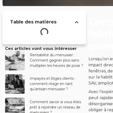
Comm
Table des matières
fabr
quan
Ces articles vont vous intéresser
Rentabilité du menuisier :
Lorsqu’on es
Comment gagner plus sans
impact dire
multiplier les heures de pose ?
fenêtres, de
sur la fiabil
Impayés et litiges clients :
SAV, simpli
comment réagir en tant
qu’artisan menuisier ?
Avec l’expé
peut rapide
Comment savoir si vous êtes
désorganise
prêt à rejoindre un réseau de
obliger à re
menuisiers ?