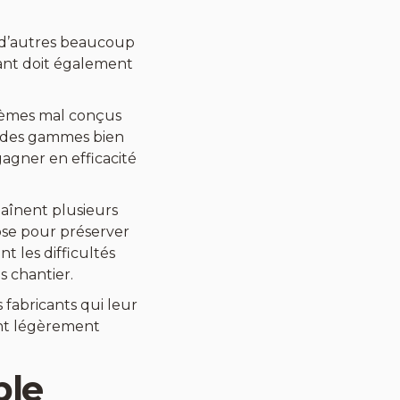
r, d’autres beaucoup
cant doit également
tèmes mal conçus
, des gammes bien
agner en efficacité
haînent plusieurs
ose pour préserver
t les difficultés
s chantier.
 fabricants qui leur
sont légèrement
ble