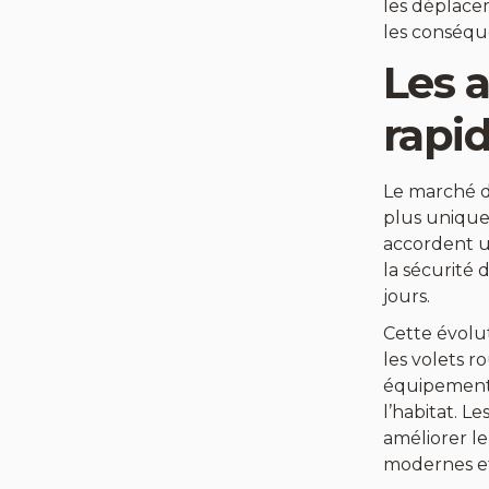
les déplacem
les conséque
Les a
rapi
Le marché de
plus unique
accordent u
la sécurité 
jours.
Cette évolu
les volets r
équipements
l’habitat. L
améliorer l
modernes et 