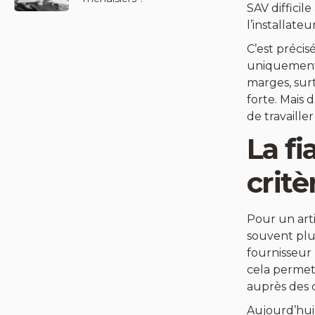
SAV difficil
l’installate
C’est précis
uniquement s
marges, sur
forte. Mais 
de travaille
La fi
critè
Pour un arti
souvent pl
fournisseur 
cela permet
auprès des c
Aujourd’hui,