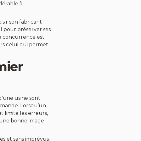
idérable à
isir son fabricant
el pour préserver ses
a concurrence est
ours celui qui permet
emier
 d’une usine sont
mmande. Lorsqu’un
 limite les erreurs,
r une bonne image
res et sans imprévus.