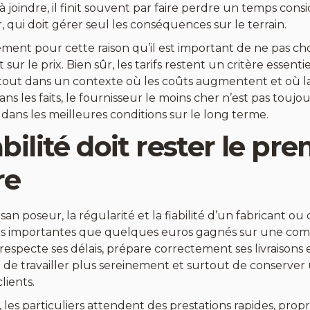
e à joindre, il finit souvent par faire perdre un temps cons
ur, qui doit gérer seul les conséquences sur le terrain.
ément pour cette raison qu’il est important de ne pas cho
ur le prix. Bien sûr, les tarifs restent un critère essenti
tout dans un contexte où les coûts augmentent et où l
dans les faits, le fournisseur le moins cher n’est pas touj
r dans les meilleures conditions sur le long terme.
abilité doit rester le pr
re
san poseur, la régularité et la fiabilité d’un fabricant ou
us importantes que quelques euros gagnés sur une co
respecte ses délais, prépare correctement ses livraisons et
 de travailler plus sereinement et surtout de conserve
lients.
 les particuliers attendent des prestations rapides, prop