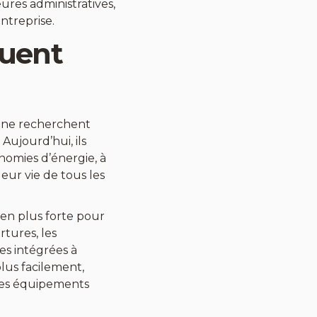
ures administratives,
ntreprise.
luent
rs ne recherchent
ujourd’hui, ils
nomies d’énergie, à
leur vie de tous les
en plus forte pour
rtures, les
es intégrées à
plus facilement,
 des équipements